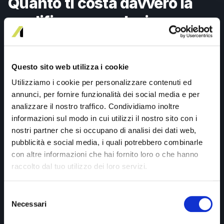
Quanto ti costa davvero la
qualifica manuale, in euro.
Dentro la guida trovi un calcolatore editabile, costruito
per le agenzie del credito: inserisci i tuoi numeri e
Questo sito web utilizza i cookie
ottieni la stima mensile e annuale del costo che oggi è
Utilizziamo i cookie per personalizzare contenuti ed
invisibile in bilancio.
annunci, per fornire funzionalità dei social media e per
analizzare il nostro traffico. Condividiamo inoltre
informazioni sul modo in cui utilizzi il nostro sito con i
nostri partner che si occupano di analisi dei dati web,
I CAMPI CHE INSERISCI
pubblicità e social media, i quali potrebbero combinarle
Lead ricevuti al mese
con altre informazioni che hai fornito loro o che hanno
raccolto dal tuo utilizzo dei loro servizi.
% di profili non finanziabili
Ore consulente per ogni qualifica
Selezione
Costo orario consulente
Necessari
del
Provvigione media e close rate
consenso