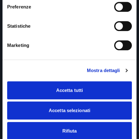
Preferenze
Statistiche
QUELLO CHE OTTIENI
Marketing
Il costo mensile e annuale della
qualifica manuale nella tua
agenzia.
Mostra dettagli
Più la stima delle provvigioni che stai lasciando sul
tavolo perché i consulenti sono occupati con chi non
Accetta tutti
comprerà mai.
Accetta selezionati
Compili i campi, vedi i risultati. Nessuna formula da
memorizzare.
Rifiuta